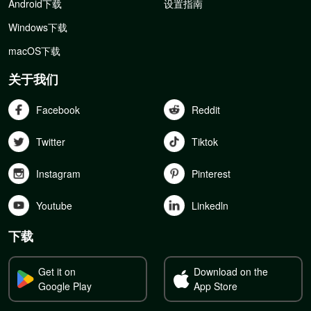
Android下载
设置指南
Windows下载
macOS下载
关于我们
Facebook
Reddit
Twitter
Tiktok
Instagram
Pinterest
Youtube
Linkedln
下载
Get it on
Download on the
Google Play
App Store